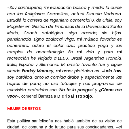
«
Soy sanfelipeña, mi educación básica y media la cursé
con las Religiosas Carmelitas, actual Escuela Vedruna.
Estudié la carrera de Ingeniero comercial U. de Chile, soy
Magíster en Gestión de Empresas de la Universidad Santa
María, Coach ontológico, sigo casada, sin hijos,
pensionada, signo zodiacal Virgo, mi música favorita es
ochentera, adoro el color azul, practico yoga y las
terapias de ancestrología. En mi vida y para mi
recreación he viajado a EE.UU., Brasil, Argentina, Francia,
Italia, España y Alemania. Mi artista favorito fue y sigue
siendo
Freddy Mercury
, mi amor platónico es
Jude Law
,
soy católica, amo la comida árabe y especialmente las
hojitas de parra, no uso tatuajes y mis programas de
televisión preferidos son ‘
No te lo pongas
’ y ¿
Cómo me
», comentó Barraza a
.
veo
?
Diario El Trabajo
MUJER DE RETOS
Esta política sanfelipeña nos habló también de su visión de
ciudad, de comuna y de futuro para sus conciudadanos, «
el