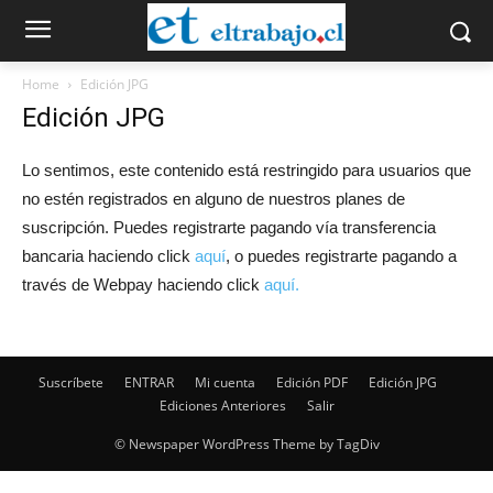
Home
Edición JPG
Edición JPG
Lo sentimos, este contenido está restringido para usuarios que
no estén registrados en alguno de nuestros planes de
suscripción. Puedes registrarte pagando vía transferencia
bancaria haciendo click
aquí
, o puedes registrarte pagando a
través de Webpay haciendo click
aquí.
Suscríbete
ENTRAR
Mi cuenta
Edición PDF
Edición JPG
Ediciones Anteriores
Salir
© Newspaper WordPress Theme by TagDiv