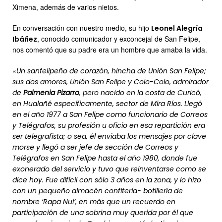
Ximena, además de varios nietos.
En conversación con nuestro medio, su hijo
Leonel Alegría
, conocido comunicador y exconcejal de San Felipe,
Ibáñez
nos comentó que su padre era un hombre que amaba la vida.
«
Un sanfelipeño de corazón, hincha de Unión San Felipe;
sus dos amores, Unión San Felipe y Colo-Colo, admirador
de
Palmenia Pizarro
, pero nacido en la costa de Curicó,
en Hualañé específicamente, sector de Mira Ríos. Llegó
en el año 1977 a San Felipe como funcionario de Correos
y Telégrafos, su profesión u oficio en esa repartición era
ser telegrafista; o sea, él enviaba los mensajes por clave
morse y llegó a ser jefe de sección de Correos y
Telégrafos en San Felipe hasta el año 1980, donde fue
exonerado del servicio y tuvo que reinventarse como se
dice hoy. Fue difícil con sólo 3 años en la zona, y lo hizo
con un pequeño almacén confitería- botillería de
nombre ‘Rapa Nui’, en más que un recuerdo en
participación de una sobrina muy querida por él que