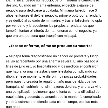
iban a sacar desde su negocio, pero mi mamá le cambió ese
destino. Cuando mi mamá enferma, él decide alejarse del
negocio para dedicarse a cuidarla. Mi mamá falleció hace 3
años, entonces él dejó el negocio; primero optó por arrendarlo
y se dedicó al cuidado de mi madre, y tras el fallecimiento opta
por venderlo y lo adquieren los propios arrendatarios que
también tenían el interés de mantenerse con el negocio, ya
que era una persona que trabajó con mi papá.
–
¿Estaba enfermo, cómo se produce su muerte?
– Mi papá tenía diagnosticado un cáncer de próstata y luego
se vio acrecentado por una anemia severa. El año pasado a
fines de julio estuvo hospitalizado y los médicos encontraron
que había ya una metástasis que le estaba complicando su
riñón, en ese momento le dieron muy pocas probabilidades,
pero nuestro creador le regaló un año más de vida que fue
tranquila, sin sufrimiento, sin mayores dolores, y ahora ya vino
una complicación pulmonar que lo tenía con una dificultad de
respiración, y además su anemia que lo mantenía complicado
y debía estarse atendiendo cada cierto tiempo, eso fue más
que nada.