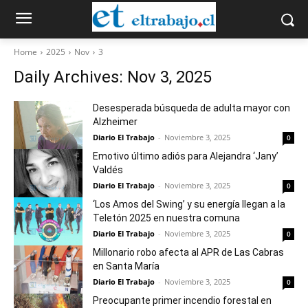
Home
2025
Nov
3
Daily Archives: Nov 3, 2025
Desesperada búsqueda de adulta mayor con
Alzheimer
Diario El Trabajo
-
Noviembre 3, 2025
0
Emotivo último adiós para Alejandra ‘Jany’
Valdés
Diario El Trabajo
-
Noviembre 3, 2025
0
‘Los Amos del Swing’ y su energía llegan a la
Teletón 2025 en nuestra comuna
Diario El Trabajo
-
Noviembre 3, 2025
0
Millonario robo afecta al APR de Las Cabras
en Santa María
Diario El Trabajo
-
Noviembre 3, 2025
0
Preocupante primer incendio forestal en