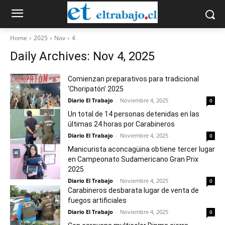
Home
2025
Nov
4
Daily Archives: Nov 4, 2025
Comienzan preparativos para tradicional
‘Choripatón’ 2025
Diario El Trabajo
-
Noviembre 4, 2025
0
Un total de 14 personas detenidas en las
últimas 24 horas por Carabineros
Diario El Trabajo
-
Noviembre 4, 2025
0
Manicurista aconcagüina obtiene tercer lugar
en Campeonato Sudamericano Gran Prix
2025
Diario El Trabajo
-
Noviembre 4, 2025
0
Carabineros desbarata lugar de venta de
fuegos artificiales
Diario El Trabajo
-
Noviembre 4, 2025
0