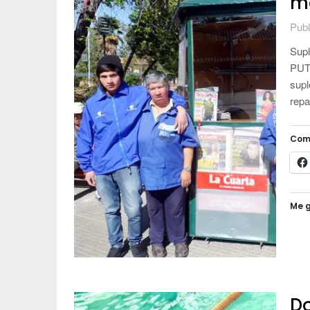
mo
Publ
Supl
PUT
supl
repa
Com
Me g
D