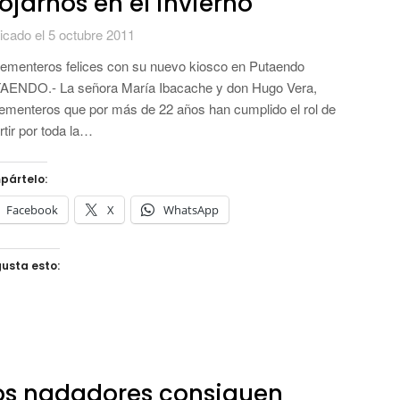
jarnos en el invierno”
icado el 5 octubre 2011
ementeros felices con su nuevo kiosco en Putaendo
AENDO.- La señora María Ibacache y don Hugo Vera,
ementeros que por más de 22 años han cumplido el rol de
rtir por toda la…
pártelo:
Facebook
X
WhatsApp
usta esto:
os nadadores consiguen