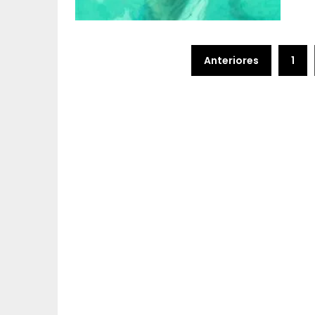
Paginación
Anteriores
1
de
entradas