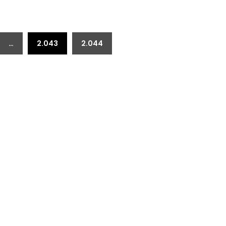
…
2.043
2.044