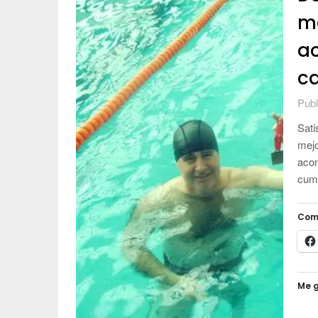
me
ac
ca
Publ
Sati
mejo
acon
cump
Com
Me g