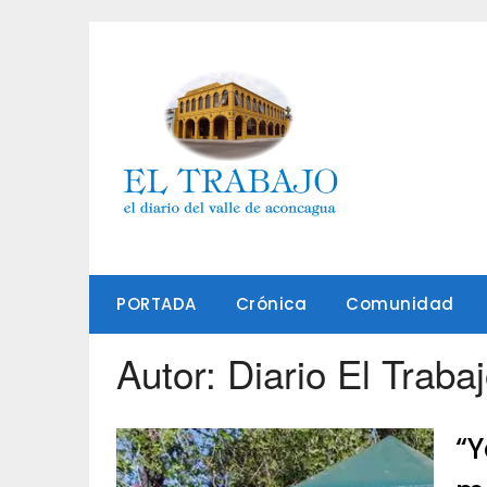
Saltar
al
contenido
PORTADA
Crónica
Comunidad
Autor:
Diario El Traba
“Y