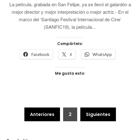
La película, grabada en San Felipe, ya se llevó el galardón a
mejor director y mejor interpretación o mejor actriz.- En el
marco del ‘Santiago Festival Internacional de Cine’
(SANFIC19), la película…
Compártelo:
Facebook
X
WhatsApp
Me gusta esto:
Paginación
Anteriores
2
Siguientes
de
entradas