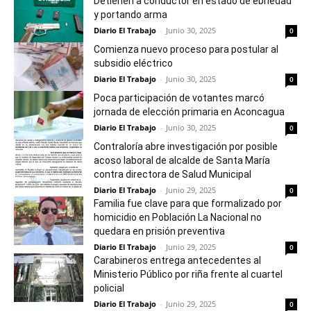
Detienen a conductor en estado de ebriedad
y portando arma
Diario El Trabajo
-
Junio 30, 2025
0
Comienza nuevo proceso para postular al
subsidio eléctrico
Diario El Trabajo
-
Junio 30, 2025
0
Poca participación de votantes marcó
jornada de elección primaria en Aconcagua
Diario El Trabajo
-
Junio 30, 2025
0
Contraloría abre investigación por posible
acoso laboral de alcalde de Santa María
contra directora de Salud Municipal
Diario El Trabajo
-
Junio 29, 2025
0
Familia fue clave para que formalizado por
homicidio en Población La Nacional no
quedara en prisión preventiva
Diario El Trabajo
-
Junio 29, 2025
0
Carabineros entrega antecedentes al
Ministerio Público por riña frente al cuartel
policial
Diario El Trabajo
-
Junio 29, 2025
0