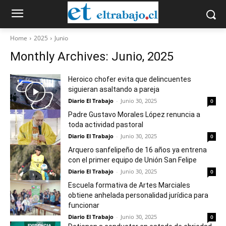
Home
2025
Junio
Monthly Archives: Junio, 2025
Heroico chofer evita que delincuentes
siguieran asaltando a pareja
Diario El Trabajo
-
Junio 30, 2025
0
Padre Gustavo Morales López renuncia a
toda actividad pastoral
Diario El Trabajo
-
Junio 30, 2025
0
Arquero sanfelipeño de 16 años ya entrena
con el primer equipo de Unión San Felipe
Diario El Trabajo
-
Junio 30, 2025
0
Escuela formativa de Artes Marciales
obtiene anhelada personalidad jurídica para
funcionar
Diario El Trabajo
-
Junio 30, 2025
0