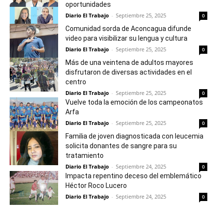
oportunidades
Diario El Trabajo
-
Septiembre 25, 2025
0
Comunidad sorda de Aconcagua difunde
video para visibilizar su lengua y cultura
Diario El Trabajo
-
Septiembre 25, 2025
0
Más de una veintena de adultos mayores
disfrutaron de diversas actividades en el
centro
Diario El Trabajo
-
Septiembre 25, 2025
0
Vuelve toda la emoción de los campeonatos
Arfa
Diario El Trabajo
-
Septiembre 25, 2025
0
Familia de joven diagnosticada con leucemia
solicita donantes de sangre para su
tratamiento
Diario El Trabajo
-
Septiembre 24, 2025
0
Impacta repentino deceso del emblemático
Héctor Roco Lucero
Diario El Trabajo
-
Septiembre 24, 2025
0