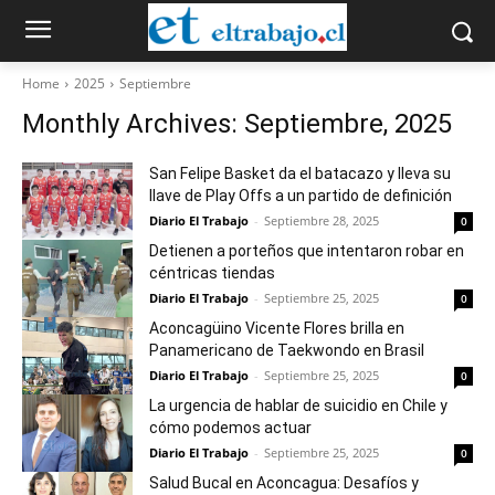
Home
2025
Septiembre
Monthly Archives: Septiembre, 2025
San Felipe Basket da el batacazo y lleva su
llave de Play Offs a un partido de definición
Diario El Trabajo
-
Septiembre 28, 2025
0
Detienen a porteños que intentaron robar en
céntricas tiendas
Diario El Trabajo
-
Septiembre 25, 2025
0
Aconcagüino Vicente Flores brilla en
Panamericano de Taekwondo en Brasil
Diario El Trabajo
-
Septiembre 25, 2025
0
La urgencia de hablar de suicidio en Chile y
cómo podemos actuar
Diario El Trabajo
-
Septiembre 25, 2025
0
Salud Bucal en Aconcagua: Desafíos y