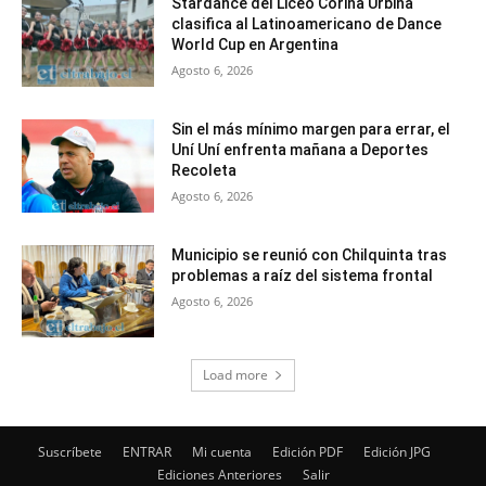
Stardance del Liceo Corina Urbina
clasifica al Latinoamericano de Dance
World Cup en Argentina
Agosto 6, 2026
Sin el más mínimo margen para errar, el
Uní Uní enfrenta mañana a Deportes
Recoleta
Agosto 6, 2026
Municipio se reunió con Chilquinta tras
problemas a raíz del sistema frontal
Agosto 6, 2026
Load more
Suscríbete
ENTRAR
Mi cuenta
Edición PDF
Edición JPG
Ediciones Anteriores
Salir