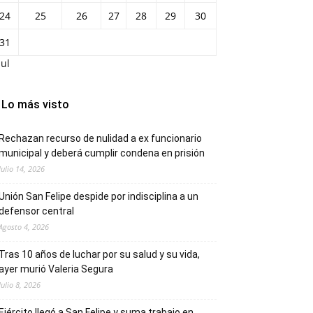
24
25
26
27
28
29
30
31
Jul
Lo más visto
Rechazan recurso de nulidad a ex funcionario
municipal y deberá cumplir condena en prisión
Julio 14, 2026
Unión San Felipe despide por indisciplina a un
defensor central
Agosto 4, 2026
Tras 10 años de luchar por su salud y su vida,
ayer murió Valeria Segura
Julio 8, 2026
Ejército llegó a San Felipe y suma trabajo en