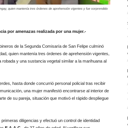
ngay, quien mantenía tres órdenes de aprehensión vigentes y fue sorprendido
cia por amenazas realizada por una mujer.-
abineros de la Segunda Comisaría de San Felipe culminó
dad, quien mantenía tres órdenes de aprehensión vigentes,
robada y una sustancia vegetal similar a la marihuana al
rdes, hasta donde concurrió personal policial tras recibir
municación, una mujer manifestó encontrarse al interior de
te de su pareja, situación que motivó el rápido despliegue
 primeras diligencias y efectuó un control de identidad
les
E
.
A
.
A
.
C
., de 37 años de edad. Al verificar sus