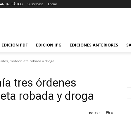
ANUAL BÁSICO
Suscríbase
Entrar
EDICIÓN PDF
EDICIÓN JPG
EDICIONES ANTERIORES
SA
entes, motocicleta robada y droga
nía tres órdenes
leta robada y droga
339
0