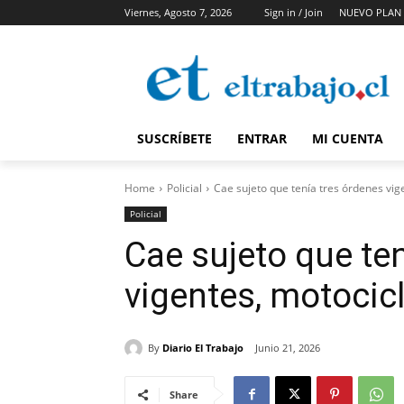
Viernes, Agosto 7, 2026
Sign in / Join
NUEVO PLAN 
SUSCRÍBETE
ENTRAR
MI CUENTA
Home
Policial
Cae sujeto que tenía tres órdenes vig
Policial
Cae sujeto que te
vigentes, motocic
By
Diario El Trabajo
Junio 21, 2026
Share