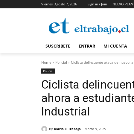
Viernes, Agosto 7, 2026
Sign in / Join
NUEVO PLAN 
SUSCRÍBETE
ENTRAR
MI CUENTA
Home
Policial
Ciclista delincuente ataca de nuevo, a
Policial
Ciclista delincuen
ahora a estudiant
Industrial
By
Diario El Trabajo
Marzo 9, 2025