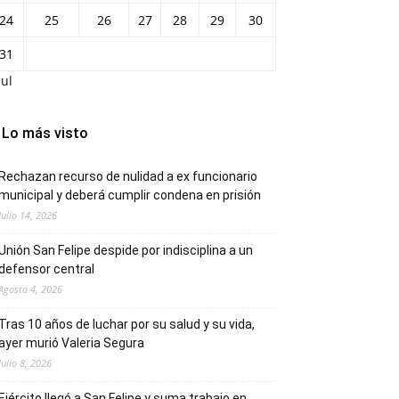
24
25
26
27
28
29
30
31
Jul
Lo más visto
Rechazan recurso de nulidad a ex funcionario
municipal y deberá cumplir condena en prisión
Julio 14, 2026
Unión San Felipe despide por indisciplina a un
defensor central
Agosto 4, 2026
Tras 10 años de luchar por su salud y su vida,
ayer murió Valeria Segura
Julio 8, 2026
Ejército llegó a San Felipe y suma trabajo en