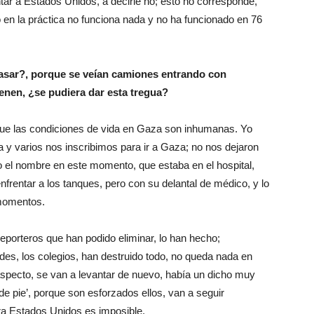
tar a Estados Unidos, a decirle no; esto no corresponde,
en la práctica no funciona nada y no ha funcionado en 76
pasar?, porque se veían camiones entrando con
ienen, ¿se pudiera dar esta tregua?
rque las condiciones de vida en Gaza son inhumanas. Yo
 y varios nos inscribimos para ir a Gaza; no nos dejaron
o el nombre en este momento, que estaba en el hospital,
nfrentar a los tanques, pero con su delantal de médico, y lo
 momentos.
reporteros que han podido eliminar, lo han hecho;
ades, los colegios, han destruido todo, no queda nada en
specto, se van a levantar de nuevo, había un dicho muy
de pie’, porque son esforzados ellos, van a seguir
ra Estados Unidos es imposible.