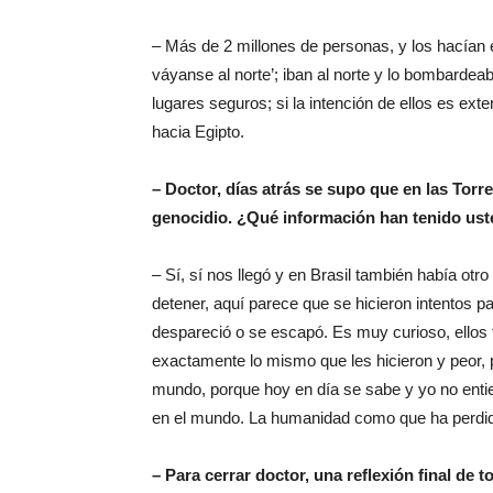
– Más de 2 millones de personas, y los hacían emi
váyanse al norte’; iban al norte y lo bombarde
lugares seguros; si la intención de ellos es ext
hacia Egipto.
– Doctor, días atrás se supo que en las Tor
genocidio. ¿Qué información han tenido uste
– Sí, sí nos llegó y en Brasil también había ot
detener, aquí parece que se hicieron intentos p
despareció o se escapó. Es muy curioso, ellos 
exactamente lo mismo que les hicieron y peor, p
mundo, porque hoy en día se sabe y yo no entie
en el mundo. La humanidad como que ha perdido
– Para cerrar doctor, una reflexión final de t