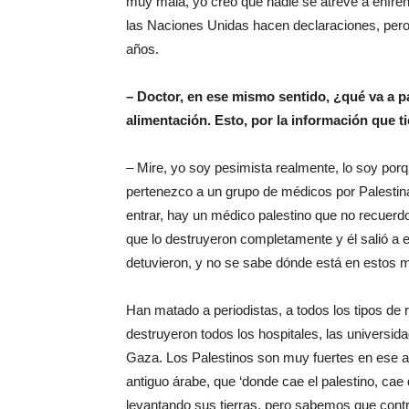
muy mala, yo creo que nadie se atreve a enfren
las Naciones Unidas hacen declaraciones, pero 
años.
– Doctor, en ese mismo sentido, ¿qué va a 
alimentación. Esto, por la información que t
– Mire, yo soy pesimista realmente, lo soy po
pertenezco a un grupo de médicos por Palestina
entrar, hay un médico palestino que no recuerd
que lo destruyeron completamente y él salió a e
detuvieron, y no se sabe dónde está en estos
Han matado a periodistas, a todos los tipos de 
destruyeron todos los hospitales, las universid
Gaza. Los Palestinos son muy fuertes en ese a
antiguo árabe, que ‘donde cae el palestino, cae 
levantando sus tierras, pero sabemos que cont