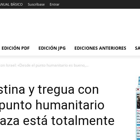
ANUAL BÁSICO
Suscríbase
Entrar
EDICIÓN PDF
EDICIÓN JPG
EDICIONES ANTERIORES
SA
on Israel: «Desde el punto humanitario es bueno,...
tina y tregua con
l punto humanitario
aza está totalmente