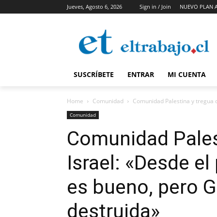
Jueves, Agosto 6, 2026
Sign in / Join
NUEVO PLAN 
SUSCRÍBETE
ENTRAR
MI CUENTA
Home
Comunidad
Comunidad Palestina y tregua c
Comunidad
Comunidad Pales
Israel: «Desde e
es bueno, pero G
destruida»