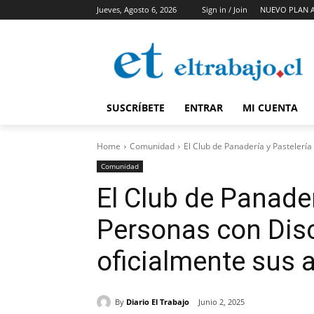
Jueves, Agosto 6, 2026
Sign in / Join
NUEVO PLAN 
SUSCRÍBETE
ENTRAR
MI CUENTA
Home
Comunidad
El Club de Panadería y Pastelería
Comunidad
El Club de Panader
Personas con Dis
oficialmente sus 
By
Diario El Trabajo
Junio 2, 2025