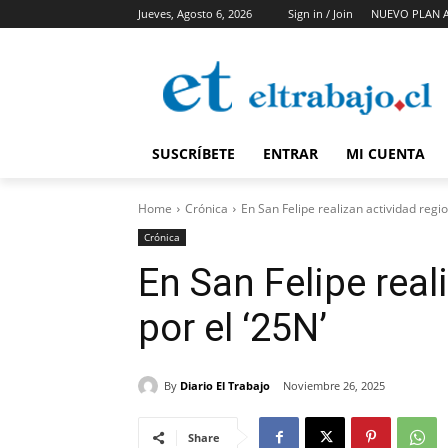
Jueves, Agosto 6, 2026
Sign in / Join
NUEVO PLAN 
SUSCRÍBETE
ENTRAR
MI CUENTA
Home
Crónica
En San Felipe realizan actividad regio
Crónica
En San Felipe real
por el ‘25N’
By
Diario El Trabajo
Noviembre 26, 2025
Share