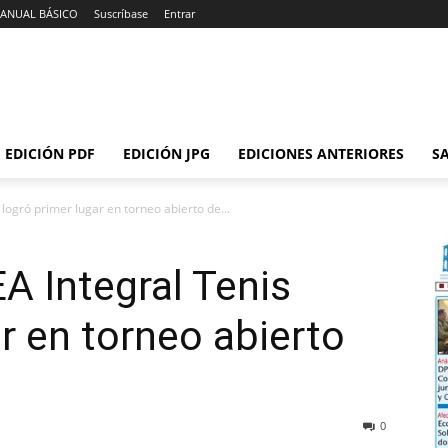
ANUAL BÁSICO
Suscríbase
Entrar
EDICIÓN PDF
EDICIÓN JPG
EDICIONES ANTERIORES
SA
logró primer lugar en torneo abierto de...
A Integral Tenis
r en torneo abierto
0