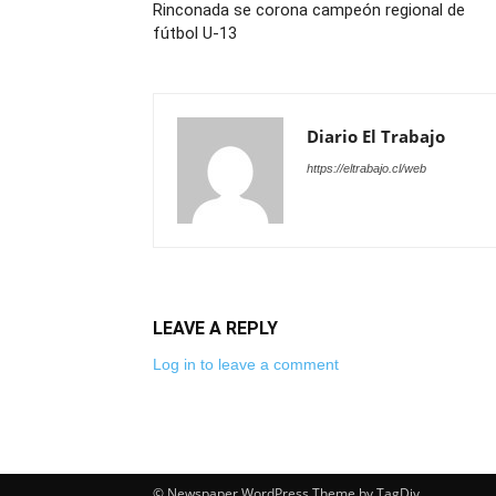
Rinconada se corona campeón regional de
fútbol U-13
Diario El Trabajo
https://eltrabajo.cl/web
LEAVE A REPLY
Log in to leave a comment
© Newspaper WordPress Theme by TagDiv