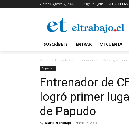
Viernes, Agosto 7, 2026
Sign in / Join
NUEVO PLAN 
SUSCRÍBETE
ENTRAR
MI CUENTA
Home
Deportes
Entrenador de CEA Integral Tenis 
Deportes
Entrenador de CE
logró primer luga
de Papudo
By
Diario El Trabajo
-
Enero 13, 2025