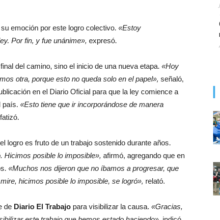
su emoción por este logro colectivo.
«Estoy
y. Por fin, y fue unánime»,
expresó.
inal del camino, sino el inicio de una nueva etapa.
«Hoy
 otra, porque esto no queda solo en el papel»,
señaló,
blicación en el Diario Oficial para que la ley comience a
 país.
«Esto tiene que ir incorporándose de manera
atizó.
el logro es fruto de un trabajo sostenido durante años.
 Hicimos posible lo imposible»,
afirmó, agregando que en
s.
«Muchos nos dijeron que no íbamos a progresar, que
mire, hicimos posible lo imposible, se logró»,
relató.
te de
Diario El Trabajo
para visibilizar la causa.
«Gracias,
ibilizar este trabajo que hemos estado haciendo»,
indicó,