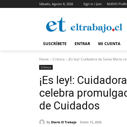
Sábado, Agosto 8, 2026
Sign in / Join
NUEVO PLAN
SUSCRÍBETE
ENTRAR
MI CUENTA
Home
Crónica
¡Es ley!: Cuidadora de Santa María ce
Crónica
¡Es ley!: Cuidador
celebra promulgac
de Cuidados
By
Diario El Trabajo
Enero 15, 2026