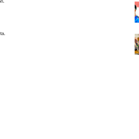
n.
ta.