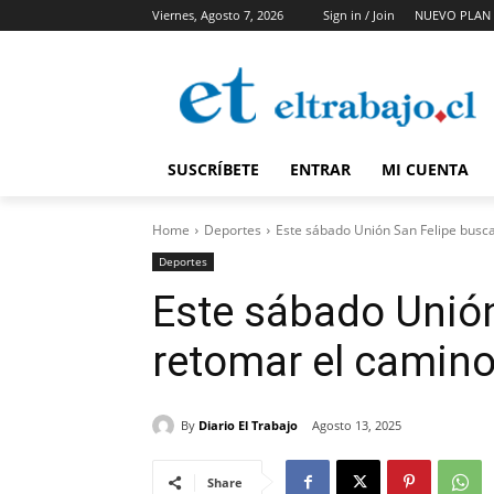
Viernes, Agosto 7, 2026
Sign in / Join
NUEVO PLAN 
SUSCRÍBETE
ENTRAR
MI CUENTA
Home
Deportes
Este sábado Unión San Felipe busca
Deportes
Este sábado Unión
retomar el camino 
By
Diario El Trabajo
Agosto 13, 2025
Share