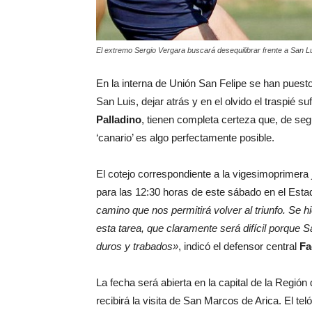
El extremo Sergio Vergara buscará desequilibrar frente a San Lu
En la interna de Unión San Felipe se han puest
San Luis, dejar atrás y en el olvido el traspié su
Palladino
, tienen completa certeza que, de segu
‘canario’ es algo perfectamente posible.
El cotejo correspondiente a la vigesimoprimera j
para las 12:30 horas de este sábado en el Esta
camino que nos permitirá volver al triunfo. Se h
esta tarea, que claramente será difícil porque 
duros y trabados»
, indicó el defensor central
Fa
La fecha será abierta en la capital de la Regi
recibirá la visita de San Marcos de Arica. El te