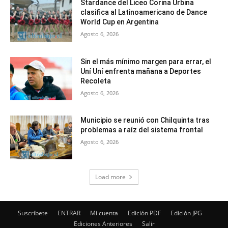
Stardance del Liceo Corina Urbina
clasifica al Latinoamericano de Dance
World Cup en Argentina
Agosto 6, 2026
Sin el más mínimo margen para errar, el
Uní Uní enfrenta mañana a Deportes
Recoleta
Agosto 6, 2026
Municipio se reunió con Chilquinta tras
problemas a raíz del sistema frontal
Agosto 6, 2026
Load more
Suscríbete
ENTRAR
Mi cuenta
Edición PDF
Edición JPG
Ediciones Anteriores
Salir