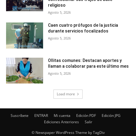
religioso
Agosto 5, 2026
Caen cuatro prófugos de la justicia
durante servicios focalizados
Agosto 5, 2026
Ollitas comunes: Destacan aportes y
llaman a colaborar para este último mes
Agosto 5, 2026
Load more
Suscríbete
ENTRAR
Mi cuenta
Edición PDF
Edición JPG
Ediciones Anteriores
Salir
© Newspaper WordPress Theme by TagDiv