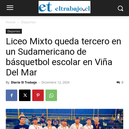
Home
Deportes
Deportes
Liceo Mixto queda tercero en
un Sudamericano de
básquetbol escolar en Viña
Del Mar
By
Diario El Trabajo
-
Diciembre 12, 2024
0