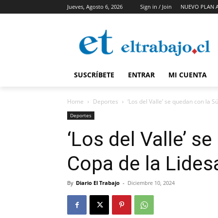
Jueves, Agosto 6, 2026
Sign in / Join
NUEVO PLAN 
SUSCRÍBETE
ENTRAR
MI CUENTA
Home
Deportes
‘Los del Valle’ se quedan con la 
Deportes
‘Los del Valle’ s
Copa de la Lides
By
Diario El Trabajo
-
Diciembre 10, 2024