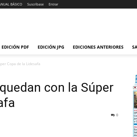
ANUAL BÁSICO
Suscríbase
Entrar
EDICIÓN PDF
EDICIÓN JPG
EDICIONES ANTERIORES
SA
Súper Copa de la Lidesafa
e quedan con la Súper
afa
0