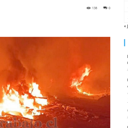
138
0
« 