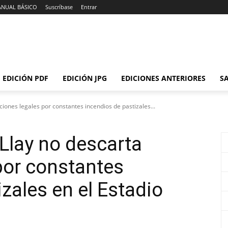
ANUAL BÁSICO
Suscríbase
Entrar
EDICIÓN PDF
EDICIÓN JPG
EDICIONES ANTERIORES
SA
ciones legales por constantes incendios de pastizales...
 Llay no descarta
por constantes
zales en el Estadio