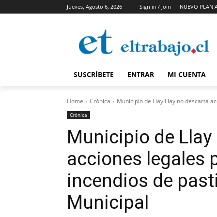
Jueves, Agosto 6, 2026
Sign in / Join
NUEVO PLAN 
SUSCRÍBETE
ENTRAR
MI CUENTA
Home
Crónica
Municipio de Llay Llay no descarta ac
Crónica
Municipio de Llay
acciones legales 
incendios de pasti
Municipal