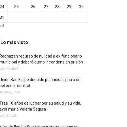
24
25
26
27
28
29
30
31
Jul
Lo más visto
Rechazan recurso de nulidad a ex funcionario
municipal y deberá cumplir condena en prisión
Julio 14, 2026
Unión San Felipe despide por indisciplina a un
defensor central
Agosto 4, 2026
Tras 10 años de luchar por su salud y su vida,
ayer murió Valeria Segura
Julio 8, 2026
Ejército llegó a San Felipe y suma trabajo en