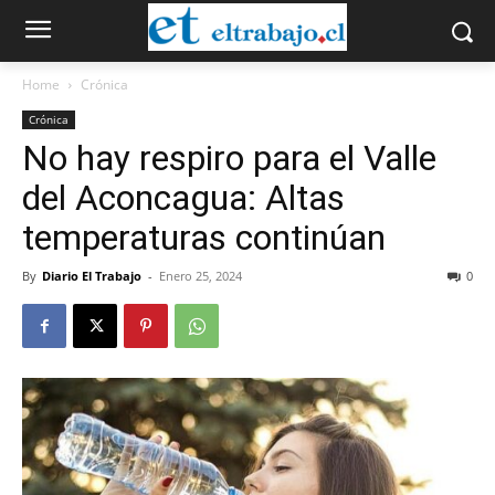
Home
Crónica
Crónica
No hay respiro para el Valle
del Aconcagua: Altas
temperaturas continúan
By
Diario El Trabajo
-
Enero 25, 2024
0