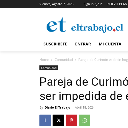
Viernes, Agosto 7, 2026
Sign in / Join
NUEVO PLAN 
SUSCRÍBETE
ENTRAR
MI CUENTA
Home
Comunidad
Pareja de Curimón está sin hoga
Comunidad
Pareja de Curimó
ser impedida de 
By
Diario El Trabajo
-
Abril 18, 2024