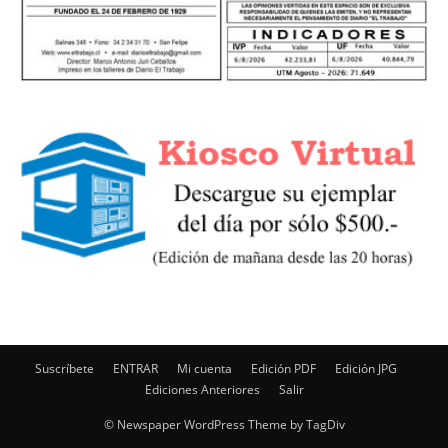
Suscríbete
ENTRAR
Mi cuenta
Edición PDF
Edición JPG
Ediciones Anteriores
Salir
© Newspaper WordPress Theme by TagDiv