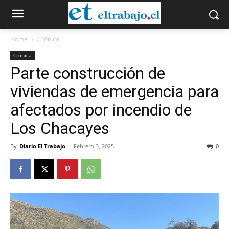
Home
Crónica
Crónica
Parte construcción de
viviendas de emergencia para
afectados por incendio de
Los Chacayes
By
Diario El Trabajo
-
Febrero 3, 2025
0