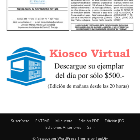
Suscríbete
ENTRAR
Mi cuenta
Edición PDF
Edición JPG
Ediciones Anteriores
Salir
© Newspaper WordPress Theme by TagDiv