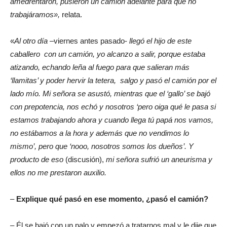
amedrentaron, pusieron un camión adelante para que no
trabajáramos»,
relata.
«
Al otro día
–viernes antes pasado-
llegó el hijo de este
caballero con un camión, yo alcanzo a salir, porque estaba
atizando, echando leña al fuego para que salieran más
‘llamitas’ y poder hervir la tetera, salgo y pasó el camión por el
lado mío. Mi señora se asustó, mientras que el ‘gallo’ se bajó
con prepotencia, nos echó y nosotros ‘pero oiga qué le pasa si
estamos trabajando ahora y cuando llega tú papá nos vamos,
no estábamos a la hora y además que no vendimos lo
mismo’, pero que ‘nooo, nosotros somos los dueños’. Y
producto de eso
(discusión),
mi señora sufrió un aneurisma y
ellos no me prestaron auxilio.
–
Explique qué pasó en ese momento, ¿pasó el camión?
– Él se bajó con un palo y empezó a tratarnos mal y le dije que