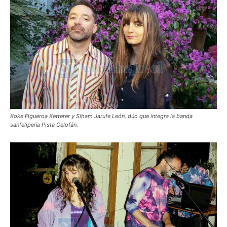
Koke Figueroa Ketterer y Siham Jarufe León, dúo que integra la banda
sanfelipeña Pista Celofán.