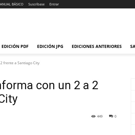
ANUAL BÁSICO
Suscríbase
Entrar
EDICIÓN PDF
EDICIÓN JPG
EDICIONES ANTERIORES
SA
2 frente a Santiago City
forma con un 2 a 2
City
449
0