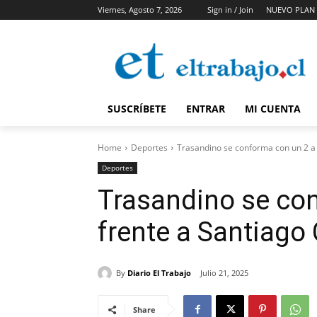
Viernes, Agosto 7, 2026
Sign in / Join
NUEVO PLAN 
SUSCRÍBETE
ENTRAR
MI CUENTA
Home
Deportes
Trasandino se conforma con un 2 a 
Deportes
Trasandino se con
frente a Santiago 
By
Diario El Trabajo
Julio 21, 2025
Share