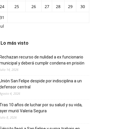
24
25
26
27
28
29
30
31
Jul
Lo más visto
Rechazan recurso de nulidad a ex funcionario
municipal y deberá cumplir condena en prisión
Julio 14, 2026
Unión San Felipe despide por indisciplina a un
defensor central
Agosto 4, 2026
Tras 10 años de luchar por su salud y su vida,
ayer murió Valeria Segura
Julio 8, 2026
Ejército llegó a San Felipe y suma trabajo en