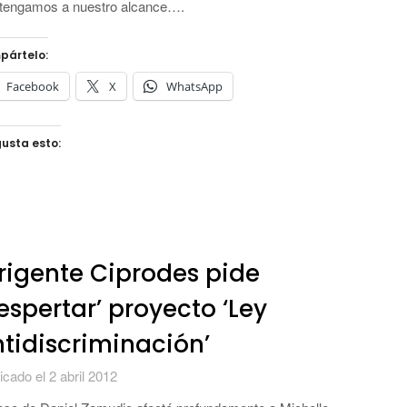
tengamos a nuestro alcance….
pártelo:
Facebook
X
WhatsApp
usta esto:
rigente Ciprodes pide
espertar’ proyecto ‘Ley
tidiscriminación’
icado el 2 abril 2012