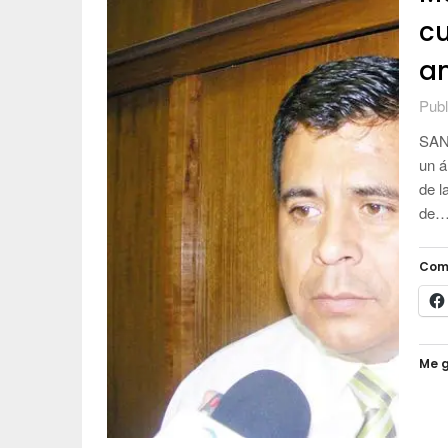
c
a
Publ
SANT
un á
de l
de
Com
Me g