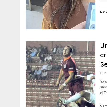
Me g
Un
cr
S
Publ
Ya s
sabe
el T
Com