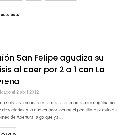
usta esto:
ión San Felipe agudiza su
isis al caer por 2 a 1 con La
erena
icado el 2 abril 2012
on seis las jornadas en la que la escuadra aconcagüina no
 de victorias y lo que es peor, ocupa el penúltimo puesto en
orneo de Apertura, algo que ya…
pártelo: