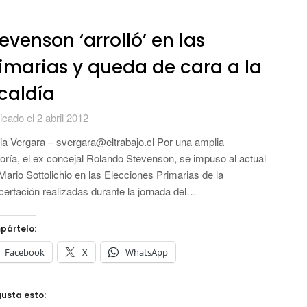
evenson ‘arrolló’ en las
imarias y queda de cara a la
caldía
icado el 2 abril 2012
ia Vergara – svergara@eltrabajo.cl Por una amplia
ría, el ex concejal Rolando Stevenson, se impuso al actual
 Mario Sottolichio en las Elecciones Primarias de la
ertación realizadas durante la jornada del…
pártelo:
Facebook
X
WhatsApp
usta esto: