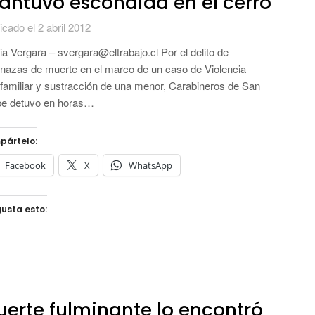
ntuvo escondida en el cerro
icado el 2 abril 2012
ia Vergara – svergara@eltrabajo.cl Por el delito de
azas de muerte en el marco de un caso de Violencia
afamiliar y sustracción de una menor, Carabineros de San
pe detuvo en horas…
pártelo:
Facebook
X
WhatsApp
usta esto:
erte fulminante lo encontró