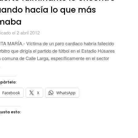
uando hacía lo que más
maba
icado el 2 abril 2012
A MARÍA.- Víctima de un paro cardiaco habría fallecido
rbitro que dirigía el partido de fútbol en el Estadio Húsares
a comuna de Calle Larga, específicamente en el sector
…
pártelo:
Facebook
X
WhatsApp
usta esto: