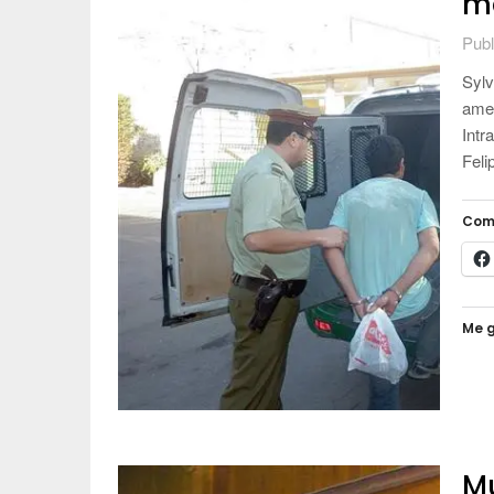
ma
Publ
Sylv
amen
Intr
Feli
Com
Me g
Mu