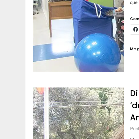
que 
Com
Me g
Di
‘d
An
Publ