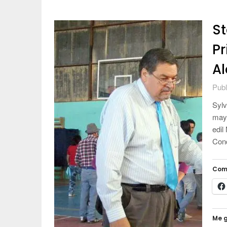
St
Pr
Al
Publ
Sylv
mayo
edil
Conc
Com
Me g