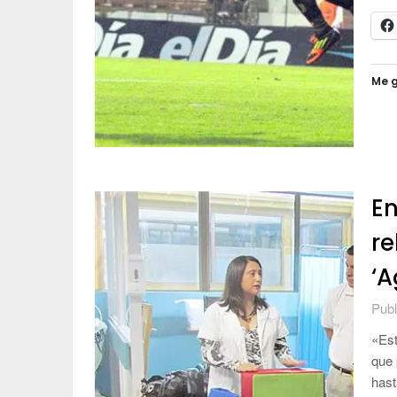
Me g
En
re
‘A
Publ
«Est
que 
hast