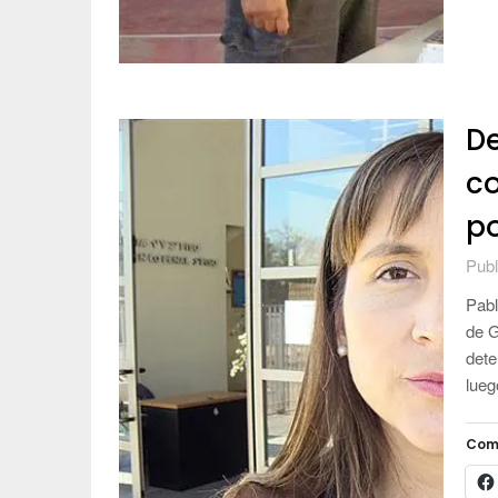
De
co
p
Publ
Pabl
de G
dete
lueg
Com