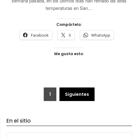
semana pasada, en los últimos días han reinado las altas
temperaturas en San…
Compártelo:
Facebook
X
WhatsApp
Me gusta esto:
Paginación
1
Siguientes
de
entradas
En el sitio
BUSCAR: