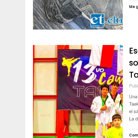
Me g
Es
so
Ta
Publ
Una 
Taek
el s
La d
Com