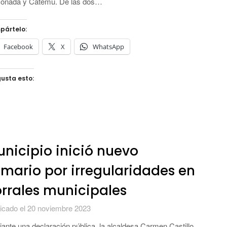
conada y Catemu. De las dos…
pártelo:
Facebook
X
WhatsApp
usta esto:
nicipio inició nuevo
mario por irregularidades en
rrales municipales
icado el 20 noviembre 2023
ante una declaración pública, la alcaldesa Carmen Castillo