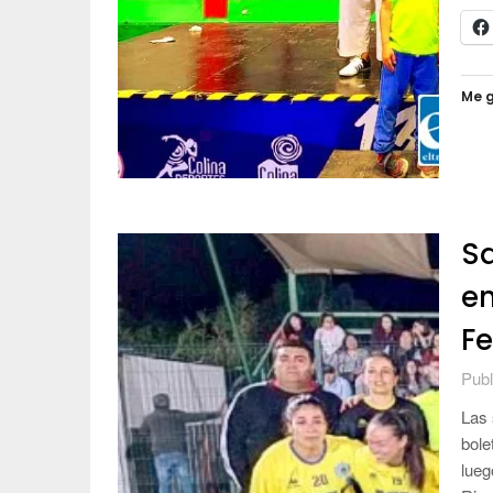
Me g
Sa
en
F
Publ
Las 
bole
lueg