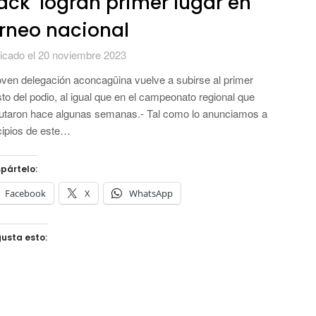
ack’ logran primer lugar en
rneo nacional
icado el 20 noviembre 2023
oven delegación aconcagüina vuelve a subirse al primer
to del podio, al igual que en el campeonato regional que
utaron hace algunas semanas.- Tal como lo anunciamos a
cipios de este…
pártelo:
Facebook
X
WhatsApp
usta esto: