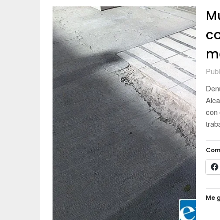
Mu
co
m
Publ
Denu
Alca
con 
trab
Com
Me g