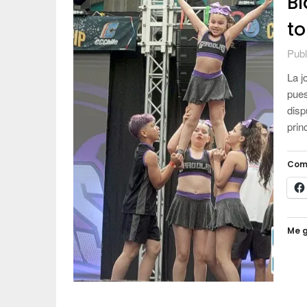
Bl
to
Publ
La j
pues
disp
prin
Com
Me g