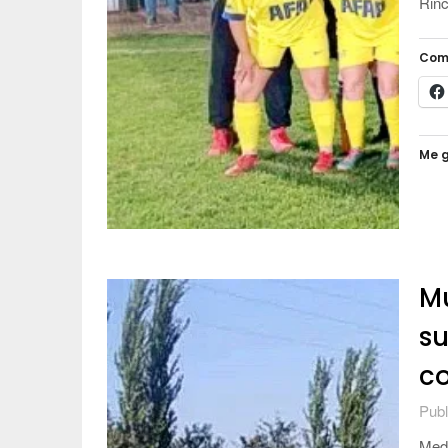
Rin
Com
Me g
Mu
su
co
Publ
Medi