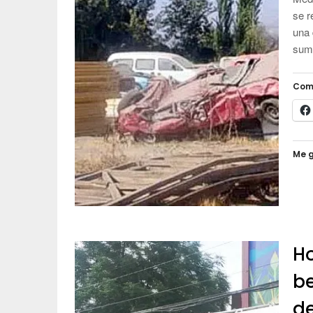
se r
una 
suma
Com
Me g
Ho
be
d