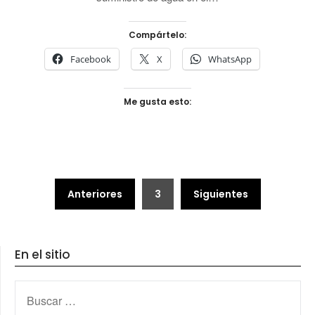
Compártelo:
Facebook
X
WhatsApp
Me gusta esto:
Paginación
Anteriores
3
Siguientes
de
entradas
En el sitio
BUSCAR: