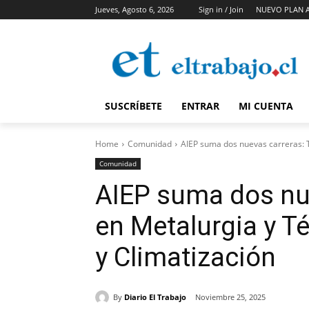
Jueves, Agosto 6, 2026
Sign in / Join
NUEVO PLAN 
SUSCRÍBETE
ENTRAR
MI CUENTA
Home
Comunidad
AIEP suma dos nuevas carreras: T
Comunidad
AIEP suma dos nue
en Metalurgia y T
y Climatización
By
Diario El Trabajo
Noviembre 25, 2025