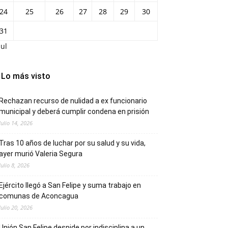
24
25
26
27
28
29
30
31
Jul
Lo más visto
Rechazan recurso de nulidad a ex funcionario
municipal y deberá cumplir condena en prisión
Julio 14, 2026
Tras 10 años de luchar por su salud y su vida,
ayer murió Valeria Segura
Julio 8, 2026
Ejército llegó a San Felipe y suma trabajo en
comunas de Aconcagua
Julio 20, 2026
Unión San Felipe despide por indisciplina a un