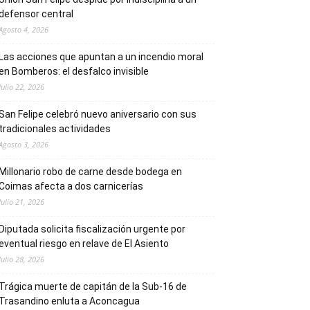
defensor central
Agosto 4, 2026
Las acciones que apuntan a un incendio moral
en Bomberos: el desfalco invisible
Julio 22, 2026
San Felipe celebró nuevo aniversario con sus
tradicionales actividades
Agosto 3, 2026
Millonario robo de carne desde bodega en
Coimas afecta a dos carnicerías
Julio 21, 2026
Diputada solicita fiscalización urgente por
eventual riesgo en relave de El Asiento
Julio 28, 2026
Trágica muerte de capitán de la Sub-16 de
Trasandino enluta a Aconcagua