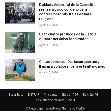
Diablada Ancestral de la Carmelita
realizará bingo solidario para
confeccionar sus trajes de baile
religioso
Agosto 5, 2026
Caen cuatro prófugos de la justicia
durante servicios focalizados
Agosto 5, 2026
Ollitas comunes: Destacan aportes y
llaman a colaborar para este último mes
Agosto 5, 2026
Suscríbete
ENTRAR
Mi cuenta
Edición PDF
Edición JPG
Ediciones Anteriores
Salir
© Newspaper WordPress Theme by TagDiv