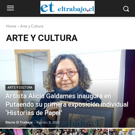
Home
Arte y Cultura
ARTE Y CULTURA
ARTE Y CULTURA
Artista Alicia Galdames inaugura en
Putaendo su primera exposición individual
‘Historias de Papel’
Diario El Trabajo
-
Agosto 3, 2026