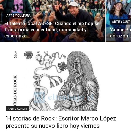
ARTE Y CULTURA
ARTE Y CUL
El talento local AOESE: Cuando el hip hop se
transforma en identidad, comunidad y
‘Anime Pa
esperanza
corazón 
Arte y Cultura
‘Historias de Rock’: Escritor Marco López
presenta su nuevo libro hoy viernes