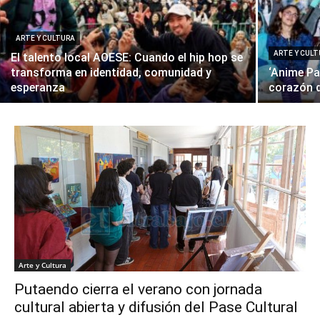
ARTE Y CULTURA
ARTE Y CUL
El talento local AOESE: Cuando el hip hop se
transforma en identidad, comunidad y
‘Anime Pa
esperanza
corazón 
Arte y Cultura
Putaendo cierra el verano con jornada
cultural abierta y difusión del Pase Cultural