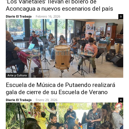
‘Los Varietales’ llevan el bolero de
Aconcagua a nuevos escenarios del país
Diario El Trabajo
-
Febrero 16, 2026
0
Arte y Cultura
Escuela de Música de Putaendo realizará
gala de cierre de su Escuela de Verano
Diario El Trabajo
-
Enero 29, 2026
0