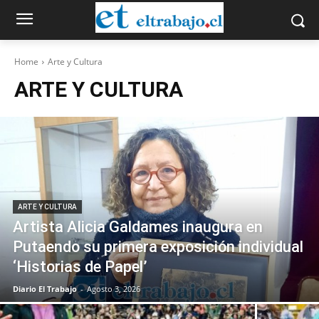
Home
Arte y Cultura
ARTE Y CULTURA
ARTE Y CULTURA
Artista Alicia Galdames inaugura en
Putaendo su primera exposición individual
‘Historias de Papel’
Diario El Trabajo
-
Agosto 3, 2026