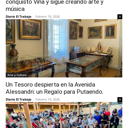
conquistó Viña y sigue creando arte y
música
Diario El Trabajo
-
Febrero 19, 2026
0
Arte y Cultura
Un Tesoro despierta en la Avenida
Alessandri: un Regalo para Putaendo.
Diario El Trabajo
-
Febrero 19, 2026
0