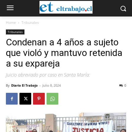
Home
Tribunales
Tribunales
Condenan a 4 años a sujeto
que violó y mantuvo retenida
a su expareja
Juicio abreviado por caso en Santa María:
By
Diario El Trabajo
-
Julio 8, 2024
0