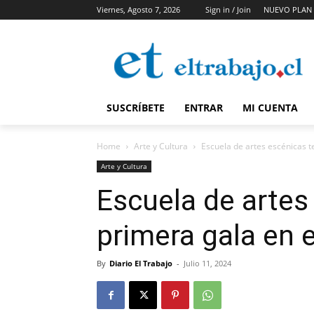
Viernes, Agosto 7, 2026
Sign in / Join
NUEVO PLAN 
SUSCRÍBETE
ENTRAR
MI CUENTA
Home
Arte y Cultura
Escuela de artes escénicas t
Arte y Cultura
Escuela de artes
primera gala en 
By
Diario El Trabajo
-
Julio 11, 2024