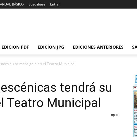
ANUAL BÁSICO
Suscríbase
Entrar
EDICIÓN PDF
EDICIÓN JPG
EDICIONES ANTERIORES
SA
endrá su primera gala en el Teatro Municipal
 escénicas tendrá su
el Teatro Municipal
0