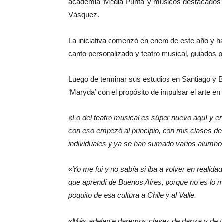
academia ‘Media Punta’ y músicos destacados d
Vásquez.
La iniciativa comenzó en enero de este año y h
canto personalizado y teatro musical, guiados p
Luego de terminar sus estudios en Santiago y B
‘Maryda’ con el propósito de impulsar el arte en
«
Lo del teatro musical es súper nuevo aquí y e
con eso empezó al principio, con mis clases de
individuales y ya se han sumado varios alumno
«
Yo me fui y no sabía si iba a volver en realidad
que aprendí de Buenos Aires, porque no es lo m
poquito de esa cultura a Chile y al Valle.
«
Más adelante daremos clases de danza y de to