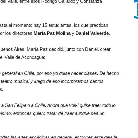
el Valle, entre ellos Rodrigo Gallardo y Constanza
asta el momento hay 15 estudiantes, los que practican
or los directores
María Paz Molina
y
Daniel Valverde
.
uenos Aires, María Paz decidió, junto con Daniel, crear
 el Valle de Aconcagua:
n general en Chile, por eso yo quise hacer clases. De hecho
 teatro musical y luego de eso incorporamos cantos
s.
 a San Felipe o a Chile. Ahora que volví quise traer todo lo
ismo, entonces quiero tratar de traer aunque sea un
das las artes escénicas en general, entonces esta gala la