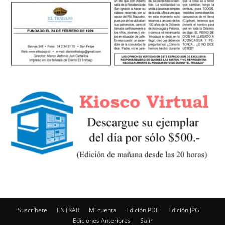
Suscríbete
ENTRAR
Mi cuenta
Edición PDF
Edición JPG
Ediciones Anteriores
Salir