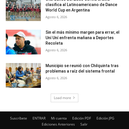
clasifica al Latinoamericano de Dance
World Cup en Argentina
Agosto 6, 2026
Sin el más mínimo margen para errar, el
Uní Uní enfrenta mañana a Deportes
Recoleta
Agosto 6, 2026
Municipio se reunió con Chilquinta tras
problemas a raíz del sistema frontal
Agosto 6, 2026
Load more
Suscríbete
ENTRAR
Mi cuenta
Edición PDF
Edición JPG
Ediciones Anteriores
Salir