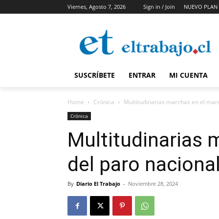
Viernes, Agosto 7, 2026
Sign in / Join
NUEVO PLAN 
SUSCRÍBETE
ENTRAR
MI CUENTA
Home
Crónica
Multitudinarias marchas en el marc
Crónica
Multitudinarias 
del paro nacional
By
Diario El Trabajo
-
Noviembre 28, 2024