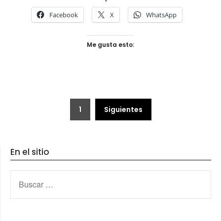
Facebook
X
WhatsApp
Me gusta esto:
Paginación
1
Siguientes
de
entradas
En el sitio
BUSCAR: