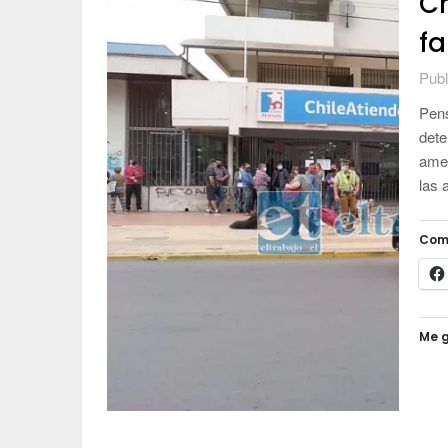
Ch
fa
Publ
Pens
dete
amen
las 
Com
Me g