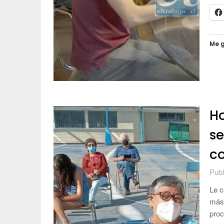
Me g
Ho
s
co
Publ
Le c
más:
proc