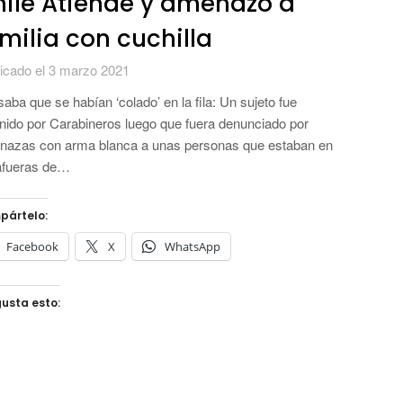
ile Atiende y amenazó a
milia con cuchilla
icado el 3 marzo 2021
aba que se habían ‘colado’ en la fila: Un sujeto fue
nido por Carabineros luego que fuera denunciado por
azas con arma blanca a unas personas que estaban en
afueras de…
pártelo:
Facebook
X
WhatsApp
usta esto: