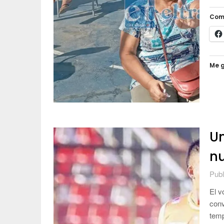
Com
Me g
Un
nu
Publ
El v
conv
temp