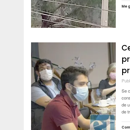
Me g
Ce
pr
pr
Publ
Se c
cons
de u
de t
Com