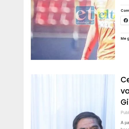
Com
Me g
C
va
G
Publ
A pa