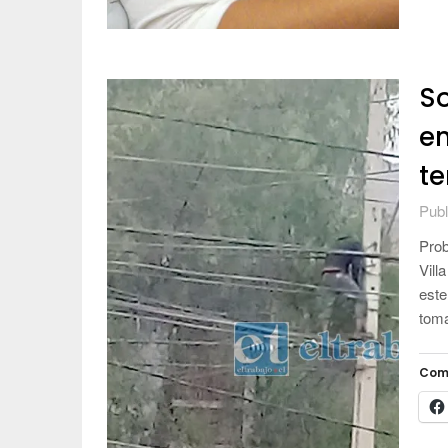
So
en
te
Publ
Prob
Vill
este
toma
Com