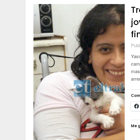
Tr
jo
fi
Publ
Yasm
cami
masc
arre
Com
Me g