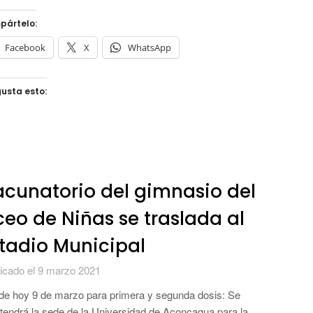
pártelo:
Facebook
X
WhatsApp
usta esto:
cunatorio del gimnasio del
ceo de Niñas se traslada al
tadio Municipal
icado el 9 marzo 2021
e hoy 9 de marzo para primera y segunda dosis: Se
endrá la sede de la Universidad de Aconcagua para la