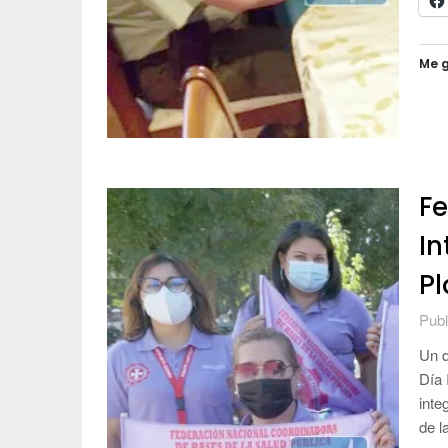
Me g
Fe
In
Pl
Publ
Un d
Día 
inte
de l