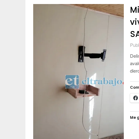
Mi
vi
S
Publ
Deli
aval
dier
Com
Me g