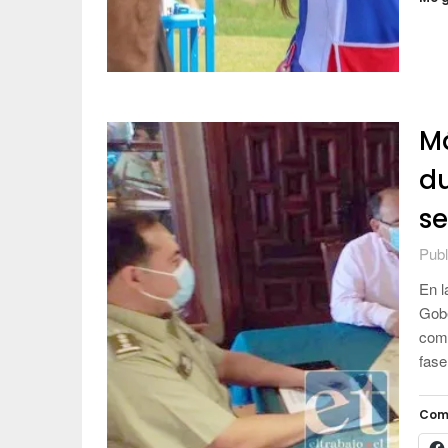
Má
du
s
Publ
En l
Gobe
comp
fase
Com