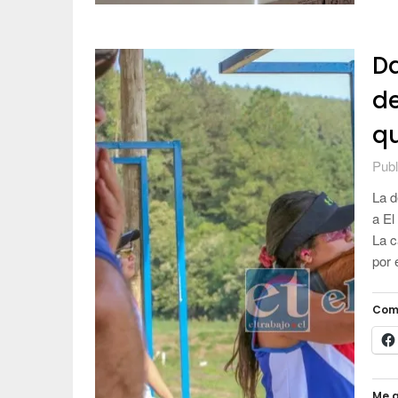
Da
de
q
Publ
La d
a El
La c
por 
Com
Me g