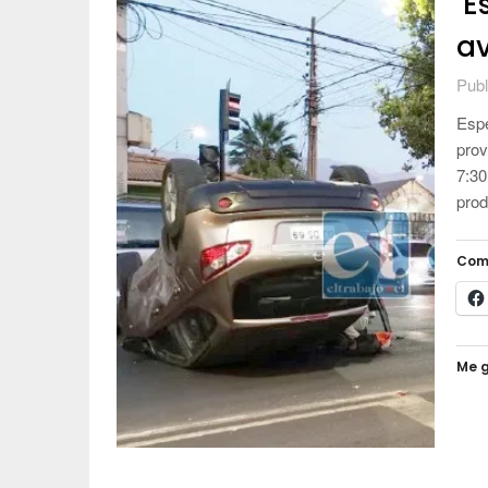
‘E
av
Publ
Espe
prov
7:30
pro
Com
Me g