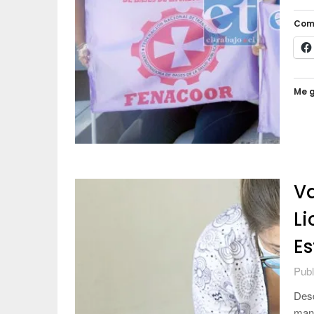
Com
Me g
Va
Li
Es
Publ
Desd
mant