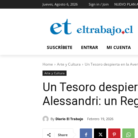
Jueves, Agosto 6, 2026
Sign in / Join
NUEVO PLAN 
SUSCRÍBETE
ENTRAR
MI CUENTA
Home
Arte y Cultura
Un Tesoro despierta en la Aven
Arte y Cultura
Un Tesoro despier
Alessandri: un Re
By
Diario El Trabajo
Febrero 19, 2026
Share