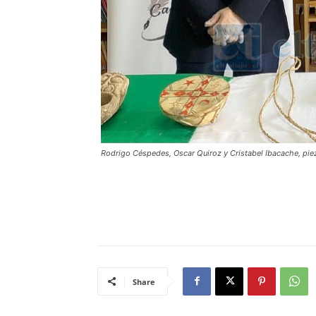
Rodrigo Céspedes, Oscar Quiroz y Cristabel Ibacache, piez
Share