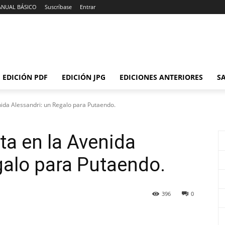
ANUAL BÁSICO
Suscríbase
Entrar
EDICIÓN PDF
EDICIÓN JPG
EDICIONES ANTERIORES
SA
ida Alessandri: un Regalo para Putaendo.
ta en la Avenida
galo para Putaendo.
396
0