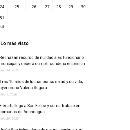
24
25
26
27
28
29
30
31
Jul
Lo más visto
Rechazan recurso de nulidad a ex funcionario
municipal y deberá cumplir condena en prisión
Julio 14, 2026
Tras 10 años de luchar por su salud y su vida,
ayer murió Valeria Segura
Julio 8, 2026
Ejército llegó a San Felipe y suma trabajo en
comunas de Aconcagua
Julio 20, 2026
Unión San Felipe despide por indisciplina a un