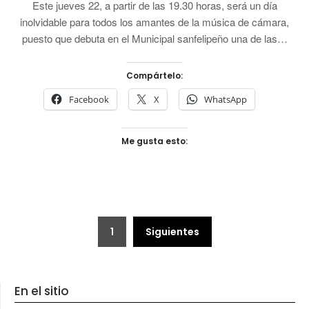
Este jueves 22, a partir de las 19.30 horas, será un día
inolvidable para todos los amantes de la música de cámara,
puesto que debuta en el Municipal sanfelipeño una de las…
Compártelo:
Facebook
X
WhatsApp
Me gusta esto:
Paginación
1
Siguientes
de
entradas
En el sitio