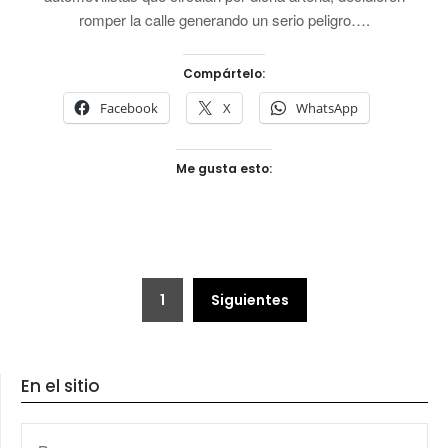
romper la calle generando un serio peligro….
Compártelo:
Facebook
X
WhatsApp
Me gusta esto:
Paginación
1
Siguientes
de
entradas
En el sitio
BUSCAR: