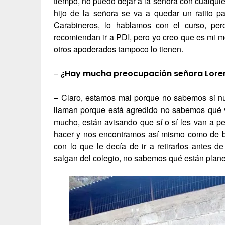
tiempo, no puedo dejar a la señora con cualquie
hijo de la señora se va a quedar un ratito pa
Carabineros, lo hablamos con el curso, pe
recomiendan ir a PDI, pero yo creo que es mi m
otros apoderados tampoco lo tienen.
–
¿Hay mucha preocupación señora Lore
– Claro, estamos mal porque no sabemos si nue
llaman porque está agredido no sabemos qué va
mucho, están avisando que sí o sí les van a 
hacer y nos encontramos así mismo como de br
con lo que le decía de ir a retirarlos antes
salgan del colegio, no sabemos qué están plan