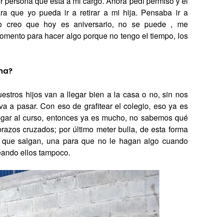
r persona que está a mi cargo. Ahora pedí permiso y el
ra que yo pueda ir a retirar a mi hija. Pensaba ir a
ro creo que hoy es aniversario, no se puede , me
omento para hacer algo porque no tengo el tiempo, los
na?
stros hijos van a llegar bien a la casa o no, sin nos
 a pasar. Con eso de grafitear el colegio, eso ya es
pegar al curso, entonces ya es mucho, no sabemos qué
azos cruzados; por último meter bulla, de esta forma
 de que salgan, una para que no le hagan algo cuando
eando ellos tampoco.