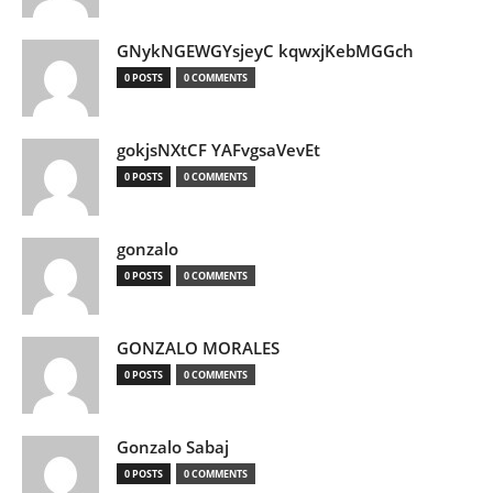
GNykNGEWGYsjeyC kqwxjKebMGGch
0 POSTS
0 COMMENTS
gokjsNXtCF YAFvgsaVevEt
0 POSTS
0 COMMENTS
gonzalo
0 POSTS
0 COMMENTS
GONZALO MORALES
0 POSTS
0 COMMENTS
Gonzalo Sabaj
0 POSTS
0 COMMENTS