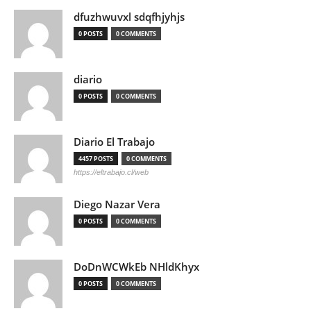
dfuzhwuvxl sdqfhjyhjs
0 POSTS
0 COMMENTS
diario
0 POSTS
0 COMMENTS
Diario El Trabajo
4457 POSTS
0 COMMENTS
https://eltrabajo.cl/web
Diego Nazar Vera
0 POSTS
0 COMMENTS
DoDnWCWkEb NHldKhyx
0 POSTS
0 COMMENTS