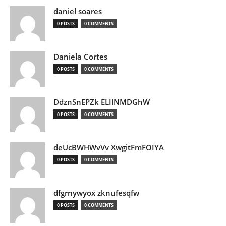
daniel soares
0 POSTS
0 COMMENTS
Daniela Cortes
0 POSTS
0 COMMENTS
DdznSnEPZk ELIlNMDGhW
0 POSTS
0 COMMENTS
deUcBWHWvVv XwgitFmFOIYA
0 POSTS
0 COMMENTS
dfgrnywyox zknufesqfw
0 POSTS
0 COMMENTS