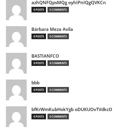
azhQNFQpsMQg oyhIPnIQgQVKCn
0 POSTS
0 COMMENTS
Bárbara Meza Avila
0 POSTS
0 COMMENTS
BASTIANFCO
0 POSTS
0 COMMENTS
bbb
0 POSTS
0 COMMENTS
bfKrWmKubHokYgb oDUKUOvTVdkcO
0 POSTS
0 COMMENTS