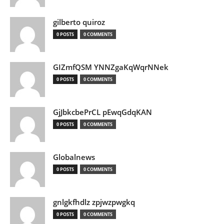
gilberto quiroz
0 POSTS
0 COMMENTS
GIZmfQSM YNNZgaKqWqrNNek
0 POSTS
0 COMMENTS
GjJbkcbePrCL pEwqGdqKAN
0 POSTS
0 COMMENTS
Globalnews
0 POSTS
0 COMMENTS
gnlgkfhdlz zpjwzpwgkq
0 POSTS
0 COMMENTS