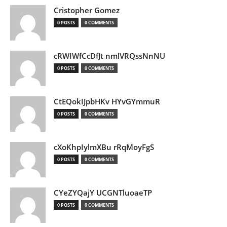
Cristopher Gomez
0 POSTS
0 COMMENTS
cRWIWfCcDfJt nmlVRQssNnNU
0 POSTS
0 COMMENTS
CtEQokIJpbHKv HYvGYmmuR
0 POSTS
0 COMMENTS
cXoKhpIylmXBu rRqMoyFgS
0 POSTS
0 COMMENTS
CYeZYQajY UCGNTluoaeTP
0 POSTS
0 COMMENTS