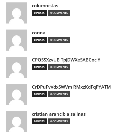
columnistas
0 POSTS
0 COMMENTS
corina
0 POSTS
0 COMMENTS
CPQSSXzvUB TpJDWXeSABCociY
0 POSTS
0 COMMENTS
CrDPuFvVdxSWVm RMxzKdFqPYATM
0 POSTS
0 COMMENTS
cristian arancibia salinas
0 POSTS
0 COMMENTS