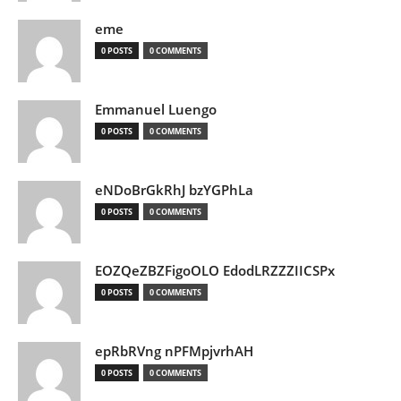
eme
0 POSTS
0 COMMENTS
Emmanuel Luengo
0 POSTS
0 COMMENTS
eNDoBrGkRhJ bzYGPhLa
0 POSTS
0 COMMENTS
EOZQeZBZFigoOLO EdodLRZZZIICSPx
0 POSTS
0 COMMENTS
epRbRVng nPFMpjvrhAH
0 POSTS
0 COMMENTS