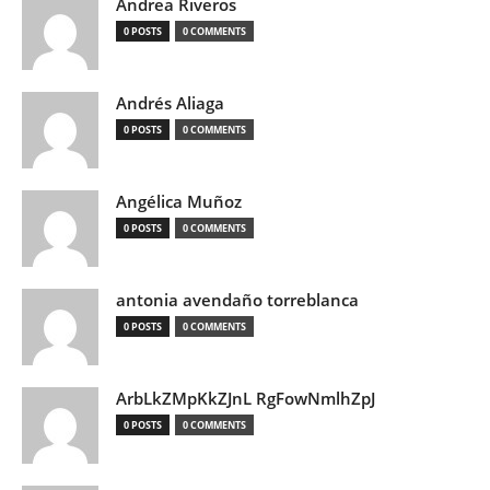
Andrea Riveros
0 POSTS
0 COMMENTS
Andrés Aliaga
0 POSTS
0 COMMENTS
Angélica Muñoz
0 POSTS
0 COMMENTS
antonia avendaño torreblanca
0 POSTS
0 COMMENTS
ArbLkZMpKkZJnL RgFowNmlhZpJ
0 POSTS
0 COMMENTS