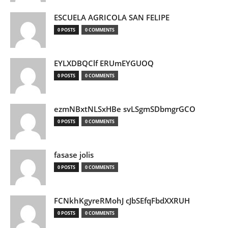
ESCUELA AGRICOLA SAN FELIPE
0 POSTS
0 COMMENTS
EYLXDBQClf ERUmEYGUOQ
0 POSTS
0 COMMENTS
ezmNBxtNLSxHBe svLSgmSDbmgrGCO
0 POSTS
0 COMMENTS
fasase jolis
0 POSTS
0 COMMENTS
FCNkhKgyreRMohJ cJbSEfqFbdXXRUH
0 POSTS
0 COMMENTS