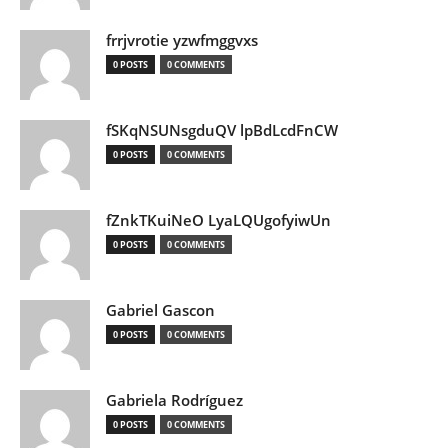
frrjvrotie yzwfmggvxs
0 POSTS
0 COMMENTS
fSKqNSUNsgduQV lpBdLcdFnCW
0 POSTS
0 COMMENTS
fZnkTKuiNeO LyaLQUgofyiwUn
0 POSTS
0 COMMENTS
Gabriel Gascon
0 POSTS
0 COMMENTS
Gabriela Rodríguez
0 POSTS
0 COMMENTS