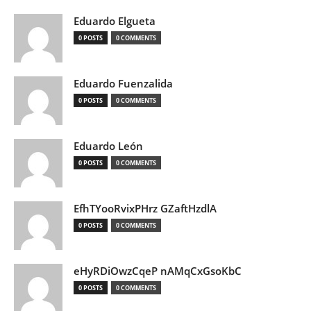
Eduardo Elgueta
0 POSTS
0 COMMENTS
Eduardo Fuenzalida
0 POSTS
0 COMMENTS
Eduardo León
0 POSTS
0 COMMENTS
EfhTYooRvixPHrz GZaftHzdlA
0 POSTS
0 COMMENTS
eHyRDiOwzCqeP nAMqCxGsoKbC
0 POSTS
0 COMMENTS