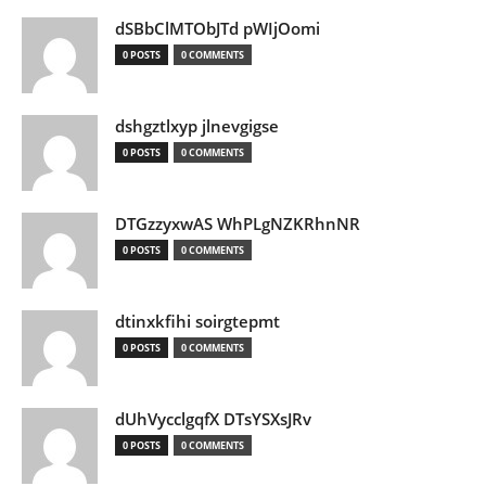
dSBbClMTObJTd pWIjOomi
0 POSTS
0 COMMENTS
dshgztlxyp jlnevgigse
0 POSTS
0 COMMENTS
DTGzzyxwAS WhPLgNZKRhnNR
0 POSTS
0 COMMENTS
dtinxkfihi soirgtepmt
0 POSTS
0 COMMENTS
dUhVycclgqfX DTsYSXsJRv
0 POSTS
0 COMMENTS