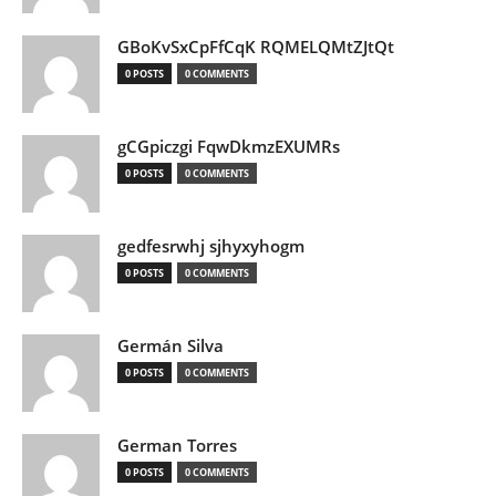
GBoKvSxCpFfCqK RQMELQMtZJtQt
0 POSTS
0 COMMENTS
gCGpiczgi FqwDkmzEXUMRs
0 POSTS
0 COMMENTS
gedfesrwhj sjhyxyhogm
0 POSTS
0 COMMENTS
Germán Silva
0 POSTS
0 COMMENTS
German Torres
0 POSTS
0 COMMENTS