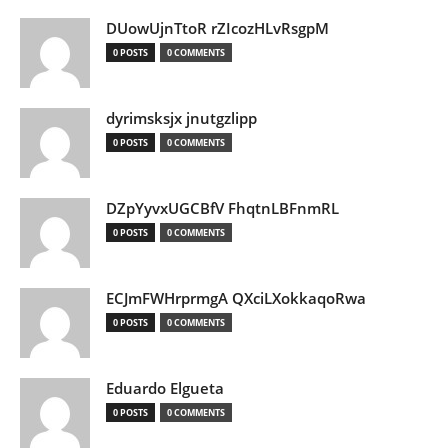
DUowUjnTtoR rZIcozHLvRsgpM
0 POSTS
0 COMMENTS
dyrimsksjx jnutgzlipp
0 POSTS
0 COMMENTS
DZpYyvxUGCBfV FhqtnLBFnmRL
0 POSTS
0 COMMENTS
ECJmFWHrprmgA QXciLXokkaqoRwa
0 POSTS
0 COMMENTS
Eduardo Elgueta
0 POSTS
0 COMMENTS