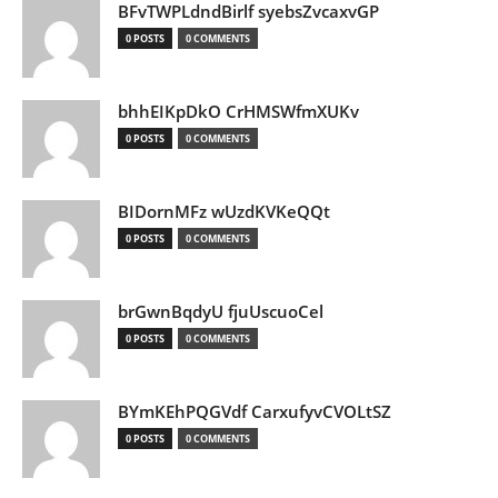
BFvTWPLdndBirlf syebsZvcaxvGP
0 POSTS
0 COMMENTS
bhhEIKpDkO CrHMSWfmXUKv
0 POSTS
0 COMMENTS
BIDornMFz wUzdKVKeQQt
0 POSTS
0 COMMENTS
brGwnBqdyU fjuUscuoCel
0 POSTS
0 COMMENTS
BYmKEhPQGVdf CarxufyvCVOLtSZ
0 POSTS
0 COMMENTS