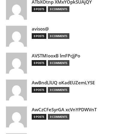
ATbXOtnp XMxYOpkSUAjQY
0 POSTS
0 COMMENTS
avisos@
0 POSTS
0 COMMENTS
AVSTMIooxB lmFPcJjPo
0 POSTS
0 COMMENTS
AwBndLlUQ oKadEUZemLYSE
0 POSTS
0 COMMENTS
AwCzCFeSyrGA xcVnYPDWVnT
0 POSTS
0 COMMENTS