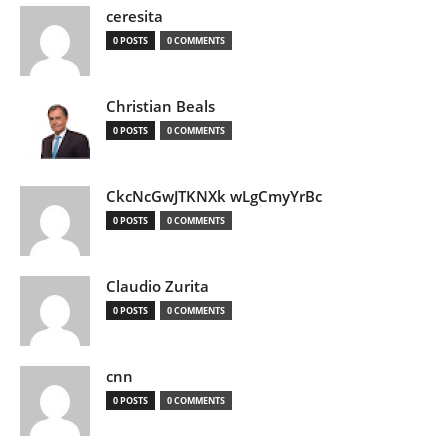
ceresita
0 POSTS
0 COMMENTS
Christian Beals
0 POSTS
0 COMMENTS
CkcNcGwJTKNXk wLgCmyYrBc
0 POSTS
0 COMMENTS
Claudio Zurita
0 POSTS
0 COMMENTS
cnn
0 POSTS
0 COMMENTS