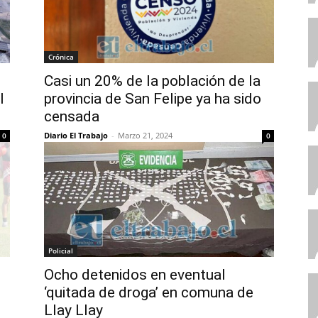
Crónica
Casi un 20% de la población de la
l
provincia de San Felipe ya ha sido
censada
Diario El Trabajo
-
Marzo 21, 2024
0
0
Policial
Ocho detenidos en eventual
‘quitada de droga’ en comuna de
Llay Llay