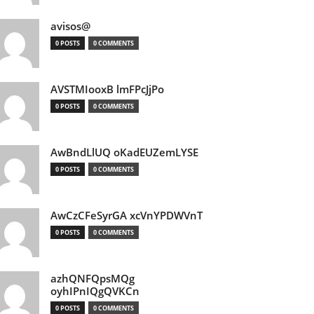
avisos@
0 POSTS
0 COMMENTS
AVSTMIooxB lmFPcJjPo
0 POSTS
0 COMMENTS
AwBndLlUQ oKadEUZemLYSE
0 POSTS
0 COMMENTS
AwCzCFeSyrGA xcVnYPDWVnT
0 POSTS
0 COMMENTS
azhQNFQpsMQg
oyhIPnIQgQVKCn
0 POSTS
0 COMMENTS