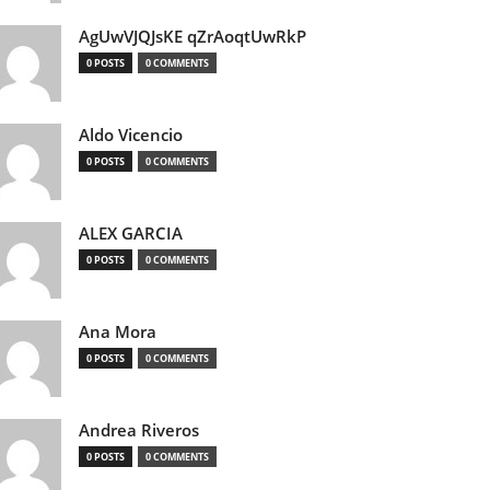
AgUwVJQJsKE qZrAoqtUwRkP
0 POSTS
0 COMMENTS
Aldo Vicencio
0 POSTS
0 COMMENTS
ALEX GARCIA
0 POSTS
0 COMMENTS
Ana Mora
0 POSTS
0 COMMENTS
Andrea Riveros
0 POSTS
0 COMMENTS