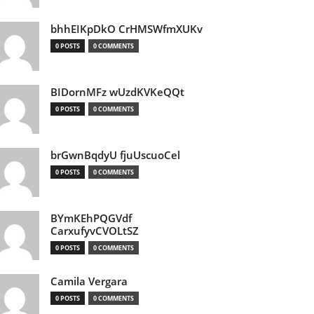
bhhEIKpDkO CrHMSWfmXUKv
0 POSTS
0 COMMENTS
BIDornMFz wUzdKVKeQQt
0 POSTS
0 COMMENTS
brGwnBqdyU fjuUscuoCel
0 POSTS
0 COMMENTS
BYmKEhPQGVdf
CarxufyvCVOLtSZ
0 POSTS
0 COMMENTS
Camila Vergara
0 POSTS
0 COMMENTS