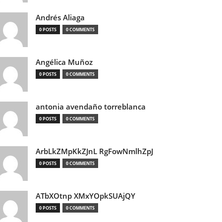
Andrés Aliaga
0 POSTS
0 COMMENTS
Angélica Muñoz
0 POSTS
0 COMMENTS
antonia avendaño torreblanca
0 POSTS
0 COMMENTS
ArbLkZMpKkZJnL RgFowNmlhZpJ
0 POSTS
0 COMMENTS
ATbXOtnp XMxYOpkSUAjQY
0 POSTS
0 COMMENTS