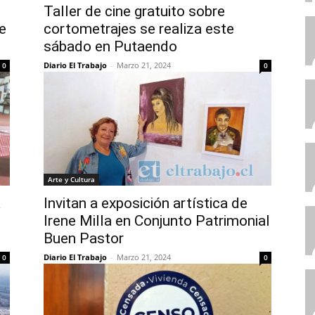
Taller de cine gratuito sobre
e
cortometrajes se realiza este
sábado en Putaendo
Diario El Trabajo
-
Marzo 21, 2024
0
0
Arte y Cultura
a
Invitan a exposición artística de
Irene Milla en Conjunto Patrimonial
Buen Pastor
Diario El Trabajo
-
Marzo 21, 2024
0
0