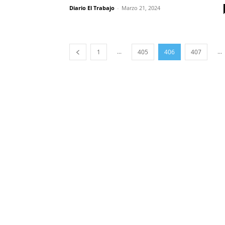
Diario El Trabajo
-
Marzo 21, 2024
...
...
1
405
406
407