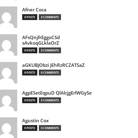
Afner Coca
0 POSTS
0 COMMENTS
AFsQnjfrEggoCSd
sAvkoqGLklaOrZ
0 POSTS
0 COMMENTS
aGKUBJObzi JEhRzRCZATSaZ
0 POSTS
0 COMMENTS
AgpESetEqpuD QlAlcjgErlWGySe
0 POSTS
0 COMMENTS
Agustin Cox
0 POSTS
0 COMMENTS