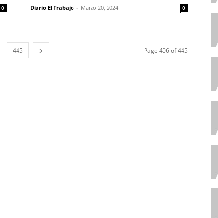
Diario El Trabajo
-
Marzo 20, 2024
0
0
445
Page 406 of 445