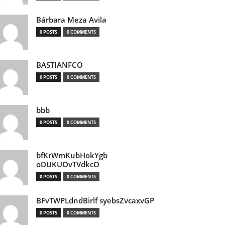
Bárbara Meza Avila
0 POSTS
0 COMMENTS
BASTIANFCO
0 POSTS
0 COMMENTS
bbb
0 POSTS
0 COMMENTS
bfKrWmKubHokYgb
oDUKUOvTVdkcO
0 POSTS
0 COMMENTS
BFvTWPLdndBirlf syebsZvcaxvGP
0 POSTS
0 COMMENTS