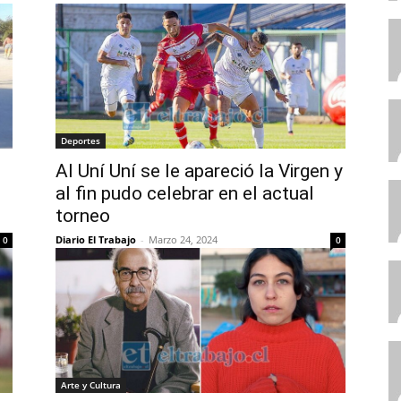
Deportes
Al Uní Uní se le apareció la Virgen y
al fin pudo celebrar en el actual
torneo
Diario El Trabajo
-
Marzo 24, 2024
0
0
Arte y Cultura