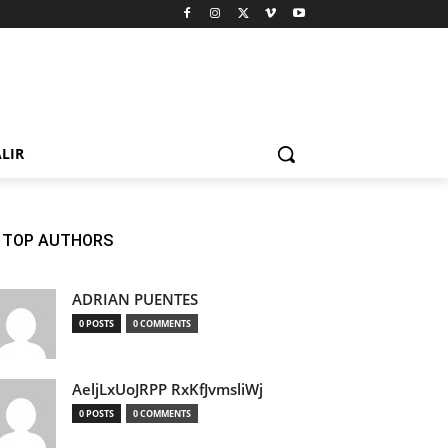
LIR
TOP AUTHORS
ADRIAN PUENTES
0 POSTS
0 COMMENTS
AeljLxUoJRPP RxKfJvmsliWj
0 POSTS
0 COMMENTS